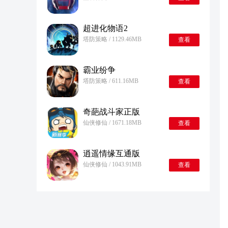
超进化物语2
塔防策略 / 1129.46MB
查看
霸业纷争
塔防策略 / 611.16MB
查看
奇葩战斗家正版
仙侠修仙 / 1671.18MB
查看
逍遥情缘互通版
仙侠修仙 / 1043.91MB
查看