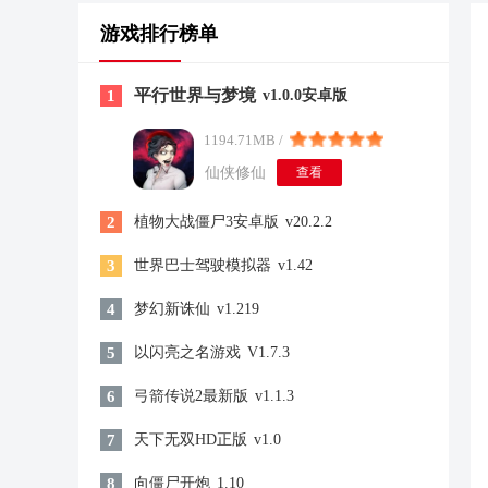
游戏排行榜单
平行世界与梦境
1
v1.0.0安卓版
1194.71MB /
仙侠修仙
查看
2
植物大战僵尸3安卓版
v20.2.2
3
世界巴士驾驶模拟器
v1.42
4
梦幻新诛仙
v1.219
5
以闪亮之名游戏
V1.7.3
6
弓箭传说2最新版
v1.1.3
7
天下无双HD正版
v1.0
8
向僵尸开炮
1.10