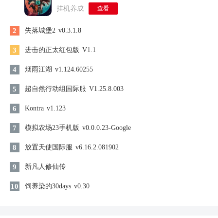
挂机养成
查看
2
失落城堡2
v0.3.1.8
3
进击的正太红包版
V1.1
4
烟雨江湖
v1.124.60255
5
超自然行动组国际服
V1.25.8.003
6
Kontra
v1.123
7
模拟农场23手机版
v0.0.0.23-Google
8
放置天使国际服
v6.16.2.081902
9
新凡人修仙传
10
饲养染的30days
v0.30