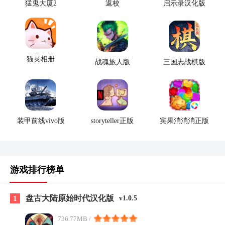
猛鬼大厦2
返校
启示录汉化版
猫灵相册
战魂旅人版
三国志战棋版
装甲前线vivo版
storyteller正版
宾果消消消正版
游戏排行榜单
盘古大陆原始时代汉化版
1
v1.0.5
736.77MB /