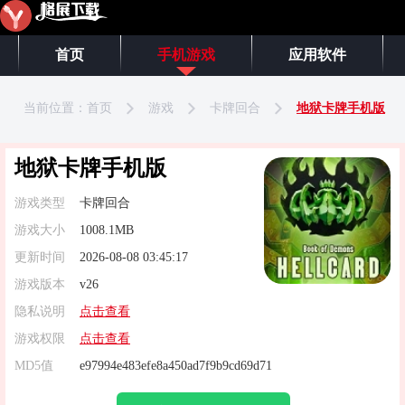
首页
手机游戏
应用软件
当前位置：
首页
游戏
卡牌回合
地狱卡牌手机版
地狱卡牌手机版
游戏类型
卡牌回合
游戏大小
1008.1MB
更新时间
2026-08-08 03:45:17
游戏版本
v26
隐私说明
点击查看
游戏权限
点击查看
MD5值
e97994e483efe8a450ad7f9b9cd69d71