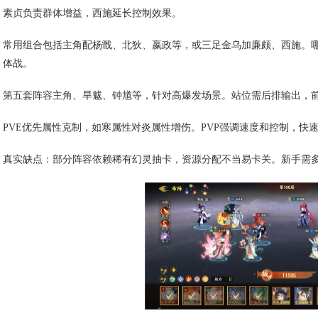
素贞负责群体增益，西施延长控制效果。
常用组合包括主角配杨戬、北狄、嬴政等，或三足金乌加廉颇、西施。哪
体战。
第五套阵容主角、旱魃、钟馗等，针对高爆发场景。站位需后排输出，
PVE优先属性克制，如寒属性对炎属性增伤。PVP强调速度和控制，快
真实缺点：部分阵容依赖稀有幻灵抽卡，资源分配不当易卡关。新手需