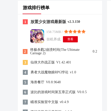
游戏排行榜单
放置少女游戏最新版
1
v2.3.150
158.75MB /
挂机养成
查看
终极杀戮2崩溃时间(The Ultimate
2
0.2
Carnage 2)
3
仙侠大作战正版
V1.42.401
4
勇者大战魔物娘RPG悖论
v1.0
5
海兽餐厅
V0.8.9648
6
波比的游戏时间第五章正式版
V0.0.5
7
瞄准实验室中文版
v0.4.9