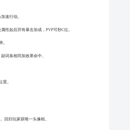
条加速行动。
属性如后羿有暴击加成，PVP可秒C位。
率。
，副词条相同加效果命中。
位置。
抽。回归玩家获唯一头像框。