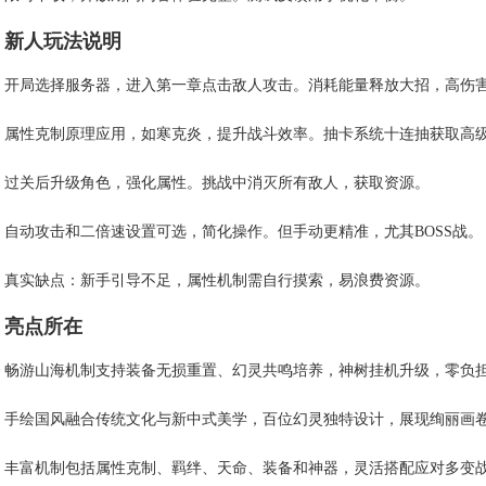
新人玩法说明
开局选择服务器，进入第一章点击敌人攻击。消耗能量释放大招，高伤
属性克制原理应用，如寒克炎，提升战斗效率。抽卡系统十连抽获取高
过关后升级角色，强化属性。挑战中消灭所有敌人，获取资源。
自动攻击和二倍速设置可选，简化操作。但手动更精准，尤其BOSS战。
真实缺点：新手引导不足，属性机制需自行摸索，易浪费资源。
亮点所在
畅游山海机制支持装备无损重置、幻灵共鸣培养，神树挂机升级，零负
手绘国风融合传统文化与新中式美学，百位幻灵独特设计，展现绚丽画
丰富机制包括属性克制、羁绊、天命、装备和神器，灵活搭配应对多变