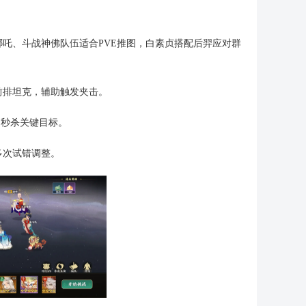
吒、斗战神佛队伍适合PVE推图，白素贞搭配后羿应对群
前排坦克，辅助触发夹击。
速秒杀关键目标。
多次试错调整。