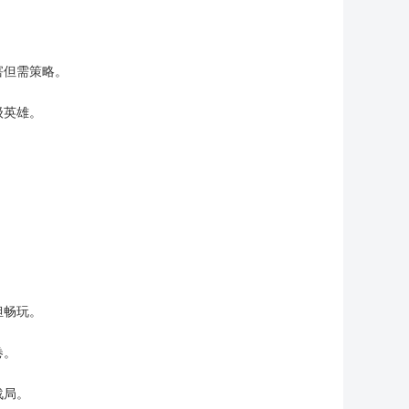
害但需策略。
级英雄。
担畅玩。
卷。
战局。