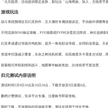
「元旦筵席」活动提供限定皮肤，新玩法「山海商旅」加入，主线章节
游戏玩法
战斗系统围绕近百幻灵协作，五大属性专属技能设定。手动操作调整释
不同流派BOSS验证策略，PVE推图或PVP对决需灵活阵容，神兵选择
幻灵养成通过等级共鸣机制，提升一角色职业等级，全同职业受益。天
资源本扫荡减少重复，生命之树挂机积累。但高难度关卡需多次试错，
探索模式串联剧情和战斗，地图事件触发奖励，比传统章节更连贯。
归元测试内容说明
测试时间5月9日10点至16日18点，下载开放至9日凌晨0点。
删档计费测试，安卓平台专属。注册账号即获资格。
限时下载，开放期间内容体验完整。测试反馈用于优化平衡。