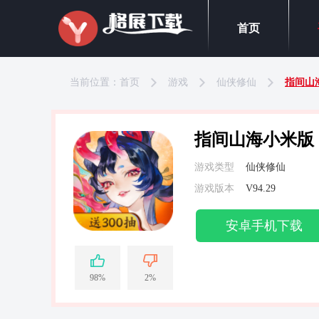
首页
当前位置：
首页
游戏
仙侠修仙
指间山
指间山海小米版
游戏类型
仙侠修仙
游戏版本
V94.29
安卓手机下载
98%
2%