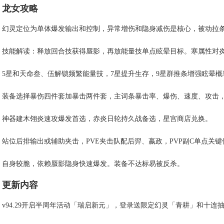
龙女攻略
幻灵定位为单体爆发输出和控制，异常增伤和隐身减伤是核心，被动拉
技能解读：释放回合技获得蜃影，再放能量技单点眩晕目标。寒属性对炎
5星和天命叁、伍解锁频繁能量技，7星提升生存，9星群推条增强眩晕概
装备选择暴伤四件套加暴击两件套，主词条暴击率、爆伤、速度、攻击
神器建木翎炎速攻爆发首选，赤炎日轮持久战备选，星宫商店兑换。
站位后排输出或辅助夹击，PVE夹击队配后羿、嬴政，PVP副C单点关键
自身较脆，依赖蜃影隐身快速爆发。装备不达标易被反杀。
更新内容
v94.29开启半周年活动「瑞启新元」，登录送限定幻灵「青耕」和十连