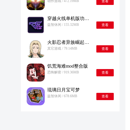
动作游戏 / 472.19MB
查看
穿越火线单机版功能菜单
益智休闲 / 155.32MB
查看
火影忍者异族崛起第三章汉化版
其它游戏 / 79.14MB
查看
饥荒海难mod整合版
恐怖解密 / 919.36MB
查看
琉璃日月宝可梦
益智休闲 / 678.6MB
查看