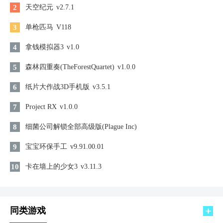
2
天空纪元
v2.7.1
3
单枪匹马
V118
4
拿钱模拟器3
v1.0
5
森林四重奏(TheForestQuartet)
v1.0.0
6
纸片大作战3D手机版
v3.5.1
7
Project RX
v1.0.0
8
细菌公司解锁全部高级版(Plague Inc)
9
宝宝环保手工
v9.91.00.01
10
卡在墙上的少女3
v3.11.3
同类游戏