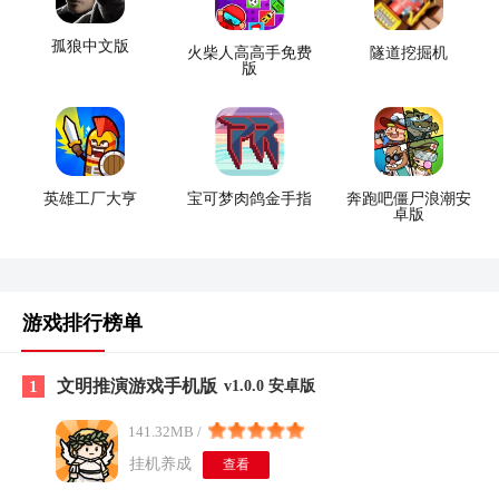
孤狼中文版
火柴人高高手免费
隧道挖掘机
版
英雄工厂大亨
宝可梦肉鸽金手指
奔跑吧僵尸浪潮安
卓版
游戏排行榜单
文明推演游戏手机版
1
v1.0.0 安卓版
141.32MB /
挂机养成
查看