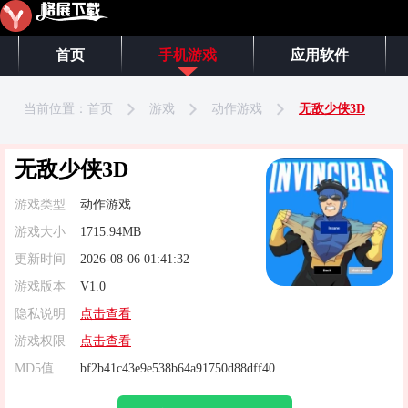
首页
手机游戏
应用软件
当前位置：
首页
游戏
动作游戏
无敌少侠3D
无敌少侠3D
游戏类型
动作游戏
游戏大小
1715.94MB
更新时间
2026-08-06 01:41:32
游戏版本
V1.0
隐私说明
点击查看
游戏权限
点击查看
MD5值
bf2b41c43e9e538b64a91750d88dff40