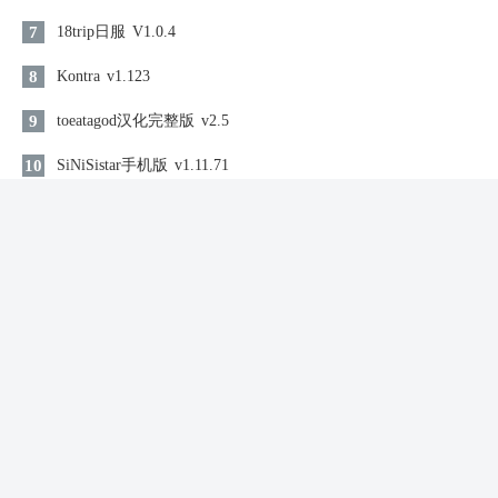
7
18trip日服
V1.0.4
8
Kontra
v1.123
9
toeatagod汉化完整版
v2.5
10
SiNiSistar手机版
v1.11.71
同类游戏
三国志异闻录
仙侠修仙 / 2497.01MB
查看
2026-08-09 18:08:29更新
汉家江湖
仙侠修仙 / 1823.0MB
查看
2026-08-09 18:06:48更新