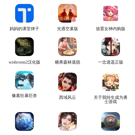
妈妈的课堂律子
光遇空巢版
放置女神内购版
wishroom2汉化版
糖果森林逃脱
一念逍遥正版
像素狂暴巨兽
西域风云
关于我转生成为勇
士游戏