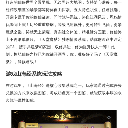
打造的仙侠世界全景呈现。无边界超大地图，支持随心瞬移，每一
处精致细腻的场景都等待你自由探索。五大特色职业，任君挑选，
开启专属于你的修仙征途。即时战斗系统，热血江湖风云，恩怨情
仇瞬间上演！历经重重磨砺，等级飞速飙升，更可转生飞仙，勇攀
魔狱之巅，铸就无上荣耀。真实社交体验，精准缘分匹配，修仙路
上不再形单影只。《天堂魔狱》独创情缘系统，助你邂逅命中注定
的TA，携手共建梦幻家园，双修共进，修为提升快人一筹！此
刻，恢弘仙侠之旅已为你铺开画卷，你，准备好了吗？《天堂魔
狱》，静候君战！
游戏山海经系统玩法攻略
在游戏里，《山海经》是核心收集系统之一。玩家能通过完成任务
兑换的方式来收集图鉴，每成功点亮一个图鉴，就能获取丰厚的永
久战斗属性加成。