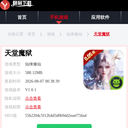
首页
手机游戏
应用软件
当前位置：
首页
游戏
仙侠修仙
天堂魔狱
天堂魔狱
游戏类型
仙侠修仙
游戏大小
588.12MB
更新时间
2026-08-07 00:38:39
游戏版本
V1.0.1
隐私说明
点击查看
游戏权限
点击查看
MD5值
55b2204c5f12b4d5d0b9dd2eaef756a4