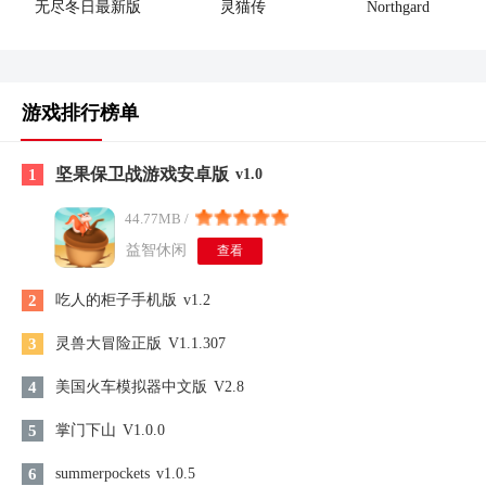
无尽冬日最新版
灵猫传
Northgard
游戏排行榜单
坚果保卫战游戏安卓版
1
v1.0
44.77MB /
益智休闲
查看
2
吃人的柜子手机版
v1.2
3
灵兽大冒险正版
V1.1.307
4
美国火车模拟器中文版
V2.8
5
掌门下山
V1.0.0
6
summerpockets
v1.0.5