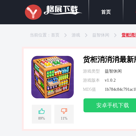
首页
当前位置：
首页
游戏
益智休闲
货柜消
货柜消消消最新
游戏类型
益智休闲
游戏版本
v1.0.2
MD5值
1b784c84c791ac1
安卓手机下载
89%
11%