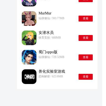
MurMur
仙侠修仙 / 593.77MB
查看
女潜水员
体育竞技 / 600MB
查看
蜀门oppo版
仙侠修仙 / 729.32MB
查看
兽化实验室游戏
恐怖解密 / 623.6MB
查看