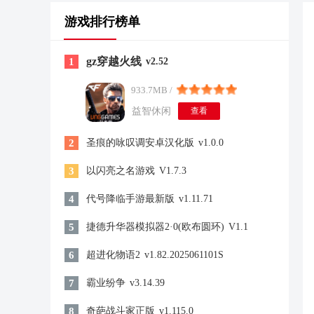
游戏排行榜单
gz穿越火线
1
v2.52
933.7MB /
益智休闲
查看
2
圣痕的咏叹调安卓汉化版
v1.0.0
3
以闪亮之名游戏
V1.7.3
4
代号降临手游最新版
v1.11.71
5
捷德升华器模拟器2·0(欧布圆环)
V1.1
6
超进化物语2
v1.82.2025061101S
7
霸业纷争
v3.14.39
8
奇葩战斗家正版
v1.115.0