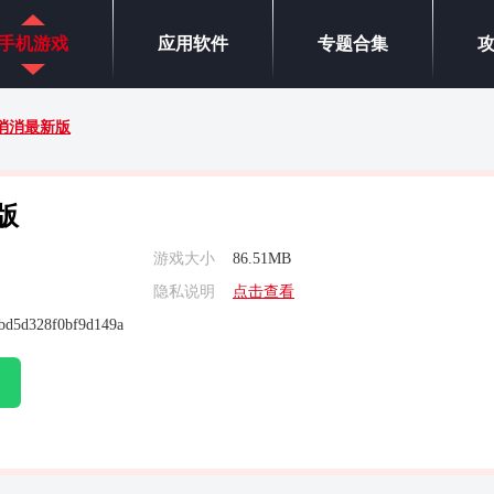
手机游戏
应用软件
专题合集
消消最新版
版
游戏大小
86.51MB
隐私说明
点击查看
bd5d328f0bf9d149a