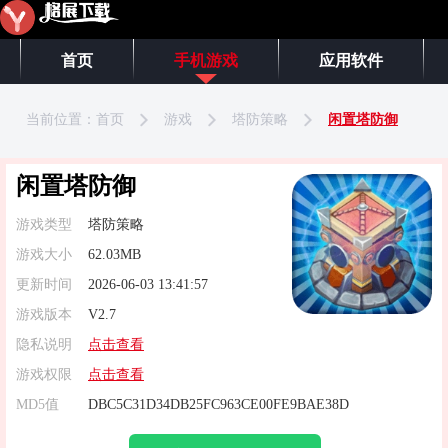
首页
手机游戏
应用软件
当前位置：
首页
游戏
塔防策略
闲置塔防御
闲置塔防御
游戏类型
塔防策略
游戏大小
62.03MB
更新时间
2026-06-03 13:41:57
游戏版本
V2.7
隐私说明
点击查看
游戏权限
点击查看
MD5值
DBC5C31D34DB25FC963CE00FE9BAE38D