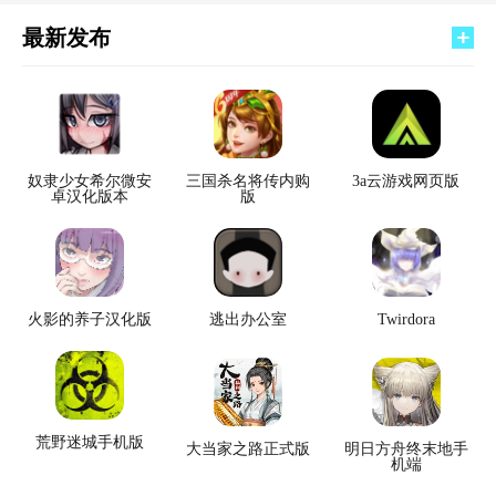
最新发布
奴隶少女希尔微安
三国杀名将传内购
3a云游戏网页版
卓汉化版本
版
火影的养子汉化版
逃出办公室
Twirdora
荒野迷城手机版
大当家之路正式版
明日方舟终末地手
机端