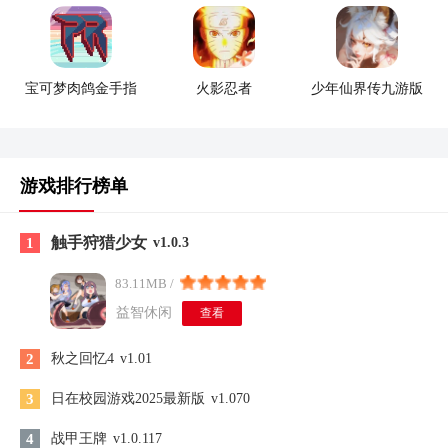
宝可梦肉鸽金手指
火影忍者
少年仙界传九游版
游戏排行榜单
触手狩猎少女
1
v1.0.3
83.11MB /
益智休闲
查看
2
秋之回忆4
v1.01
3
日在校园游戏2025最新版
v1.070
4
战甲王牌
v1.0.117