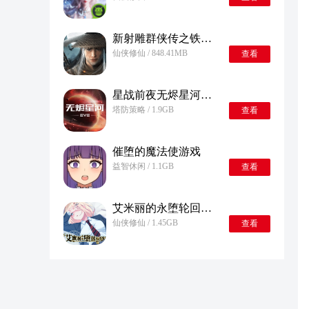
新射雕群侠传之铁血丹心
仙侠修仙 / 848.41MB
查看
星战前夜无烬星河手机版
塔防策略 / 1.9GB
查看
催堕的魔法使游戏
益智休闲 / 1.1GB
查看
艾米丽的永堕轮回安卓版
仙侠修仙 / 1.45GB
查看