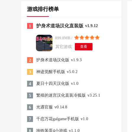
游戏排行榜单
护身术道场汉化直装版
1
v1.9.12
899.8MB /
其它游戏
查看
2
护身术道场汉化版
v1.9.3
3
神迹觉醒手机版
v5.0.2
4
夏日十四天汉化版
v1.0
5
繁殖的迷宫汉化直装冷狐版
v3.25.1
6
光遇官服
v0.14.8
7
千恋万花galgame手机版
v1.0
8
地铁笨蛋4小游戏
v1.1.0