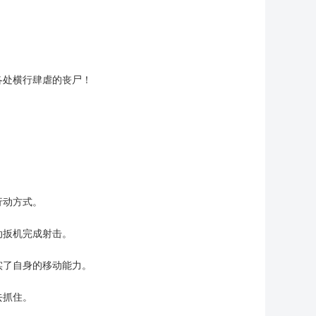
各处横行肆虐的丧尸！
行动方式。
动扳机完成射击。
实了自身的移动能力。
去抓住。