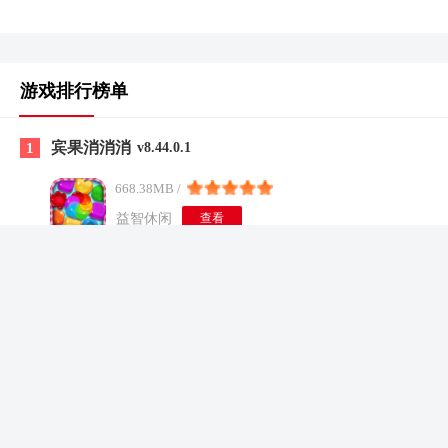
游戏排行榜单
宾果消消消
1
v8.44.0.1
668.38MB /
益智休闲
查看
2
手动挡停车场2
v1.1.8.12273581
3
透明人间游戏手机版
v1.0
4
小忍计划2
v1.0
5
战火使命时空的契约测试服
2.0.6
6
卡车之星最新版
v1.0.2007