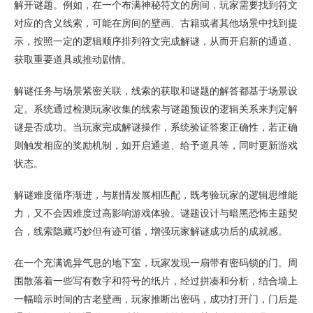
解开谜题。例如，在一个布满神秘符文的房间，玩家需要找到符文
对应的含义线索，可能在房间的壁画、古籍或者其他场景中找到提
示，按照一定的逻辑顺序排列符文完成解谜，从而开启新的通道、
获取重要道具或推动剧情。
解谜任务与场景紧密关联，线索的获取和谜题的解答都基于场景设
定。系统通过检测玩家收集的线索与谜题预设的逻辑关系来判定解
谜是否成功。当玩家完成解谜操作，系统验证答案正确性，若正确
则触发相应的奖励机制，如开启通道、给予道具等，同时更新游戏
状态。
解谜难度循序渐进，与剧情发展相匹配，既考验玩家的逻辑思维能
力，又不会因难度过高影响游戏体验。谜题设计与暗黑恐怖主题契
合，线索隐藏巧妙但有迹可循，增强玩家解谜成功后的成就感。
在一个充满诡异气息的地下室，玩家发现一扇带有密码锁的门。周
围散落着一些写有数字和符号的纸片，经过拼凑和分析，结合墙上
一幅暗示时间的古老壁画，玩家推断出密码，成功打开门，门后是