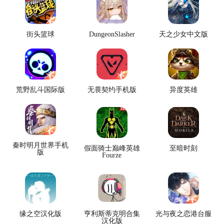
街头篮球
DungeonSlasher
天之少女中文版
荒野乱斗国际版
无畏契约手机版
异度英雄
秦时明月世界手机
假面骑士巅峰英雄
至暗时刻
版
Fourze
缘之空汉化版
亨利斯蒂克明合集
光与夜之恋港台服
汉化版